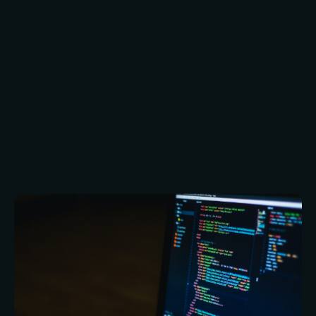
dritte ist die praktische Gesundheit und
Sicherheit. Die Verkabelung muss so verlegt
werden, dass Menschen darüber nicht stolpern
können.
Flexibilität und Skalierbarkeit können ebenfalls
eine Rolle spielen, obwohl es Software-Tools
gibt, die den Bedarf an Kabel-Updates
minimieren können.