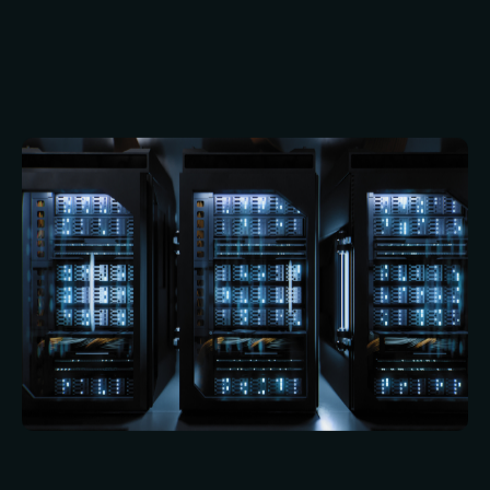
sicheren Datenfluss und unterstützt
audiovisuelle Dienste wie Videokonferenzen. Die
richtige Netzwerkinfrastruktur wird in den
kommenden Jahren noch wichtiger werden.
Wie COVID-19 gezeigt hat, müssen
Unternehmen der Geschäftskontinuität und der
Notfallwiederherstellung höchste Priorität
einräumen. Für viele Unternehmen wird dies
wahrscheinlich bedeuten, dass sie in der Lage
sein müssen, sowohl externe als auch mobile
Mitarbeiter zu unterstützen.