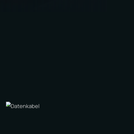
behoben werden, möglicherweise bevor die
Mitarbeiter sie überhaupt bemerken...
Ebenso können, sollten und müssen
Sicherheitsprobleme rund um die Uhr und 365
Tage die Woche überwacht werden, und es
müssen sofort wirksame Abhilfemaßnahmen
ergriffen werden, sobald Bedrohungen erkannt
werden. Selbst für die kleinsten KMU sind
Cyberangriffe ein Fall von "wenn" und nicht von
"falls". Daher ist es von entscheidender
Bedeutung, über die richtige
Sicherheitssoftware zu verfügen.