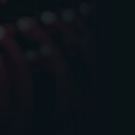
Software spielt eine entscheidende Rolle, wenn
es darum geht, die Netzinfrastruktur auf dem
Niveau zu halten, das moderne Unternehmen
benötigen. Eine wirksame
Leistungsüberwachung ermöglicht es
Netzwerktechnikern, aufkommende Probleme
zu erkennen, bevor sie sich zu ernsthaften
Problemen entwickeln. Sie können daher schnell