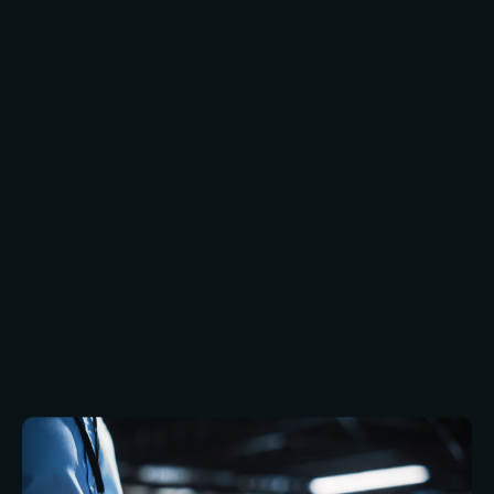
Moderne Netzinfrastrukturdienste basieren
nach wie vor auf den bewährten Anforderungen
von Hardware, Software, Datenverkabelung und
drahtloser Kommunikation. Die besten
Netzinfrastrukturunternehmen sind jedoch sehr