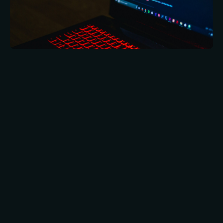
Bei drahtlosen Netzen geht es um Flexibilität
und Komfort. Sie bringen jedoch eine Reihe
praktischer Erwägungen mit sich, die beachtet
werden müssen, damit sie nicht zu einer
Belastung, sondern zu einem Vorteil werden.
Die meisten dieser Überlegungen beruhen auf