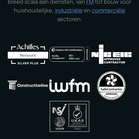
breed scala aan diensten, van
FM
tot bouw voor
huishoudelijke,
industriële
en
commerciële
sectoren.