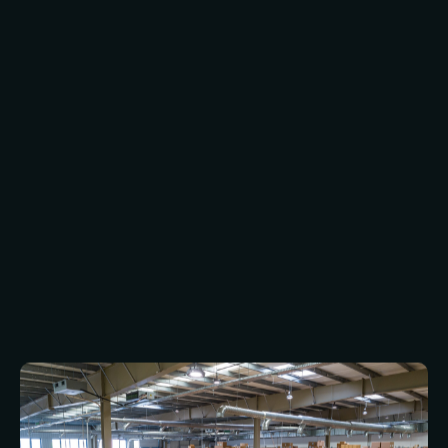
Industriële gebouwen spelen een cruciale rol bij
de productie, opslag en levering van goederen.
Omdat ze intensief worden gebruikt en vaak
waardevolle apparatuur huisvesten, is het
essentieel dat ze goed worden onderhouden en
aan de voorschriften voldoen om werknemers te
beschermen, stilstand te voorkomen en
bedrijven efficiënt te laten draaien.