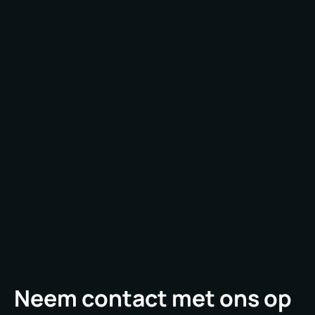
Neem gewoon contact met ons op en we sturen
zo snel mogelijk een team naar u toe om uw
behoeften op het gebied van industriële bouw
te bespreken.
We zijn er trots op dat we met klanten uit
verschillende delen van het land hebben
gewerkt aan het ontwerp en de bouw van hun
bedrijven en commerciële verkooppunten en we
kunnen hetzelfde voor jou doen.
Neem contact met ons op