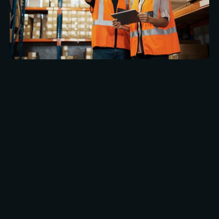
De aannemers voor industriële bouwprojecten
van PPVS zijn in heel het Verenigd Koninkrijk
actief, van Londen tot
Manchester
, van Liverpool
tot Leeds en daarbuiten, en bieden een breed
scala aan diensten op het gebied van industriële
bouw. Ons ervaren team heeft gewerkt aan
gebouwen van alle soorten en maten,
waaronder magazijnen, fabrieken,
distributiecentra en nog veel meer.
PPVS biedt een uitgebreide lijst van diensten