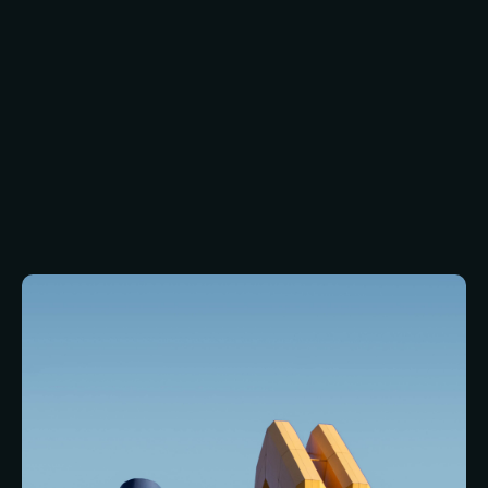
en efficiëntie als het gaat om industriële
gebouwen, en dat is waar onze ontwerpen en
plannen om draaien. Als u optimaal gebruikmaakt
van onze diensten, profiteert u van industriële
gebouwen die ervoor zorgen dat de efficiëntie
van uw bedrijf van dag tot dag wordt
geoptimaliseerd. We stemmen ook elk project af
op onze klanten. We beseffen immers dat alle
bedrijven verschillend zijn en verschillende
behoeften hebben, en dat het daarom
onmogelijk is om een one-size-fits-all operatie
op te zetten. Dit zal nooit het geval zijn als je
optimaal gebruik maakt van onze diensten.