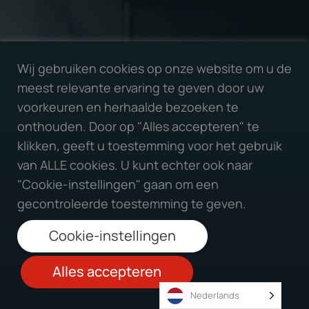
Wij gebruiken cookies op onze website om u de
meest relevante ervaring te geven door uw
voorkeuren en herhaalde bezoeken te
onthouden. Door op "Alles accepteren" te
klikken, geeft u toestemming voor het gebruik
van ALLE cookies. U kunt echter ook naar
"Cookie-instellingen" gaan om een
gecontroleerde toestemming te geven.
Cookie-instellingen
Alles accepteren
Nederlands