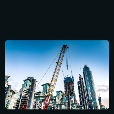
wensen voor de bouw van industriële gebouwen
wilt bespreken, aarzel dan niet om vandaag nog
contact met ons op
te
nemen. Je kunt ons team
bellen om te spreken met een van onze
vriendelijke en ervaren medewerkers die je
graag zullen helpen op welke manier dan ook.