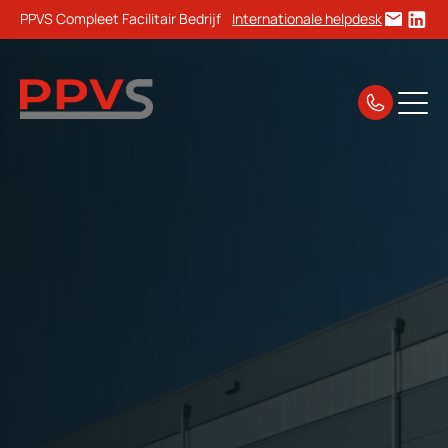
PPVS Compleet Facilitair Bedrijf
Internationale helpdesk
Home
Bouw