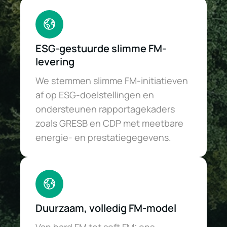
ESG-gestuurde slimme FM-
levering
We stemmen slimme FM-initiatieven
af op ESG-doelstellingen en
ondersteunen rapportagekaders
zoals GRESB en CDP met meetbare
energie- en prestatiegegevens.
Duurzaam, volledig FM-model