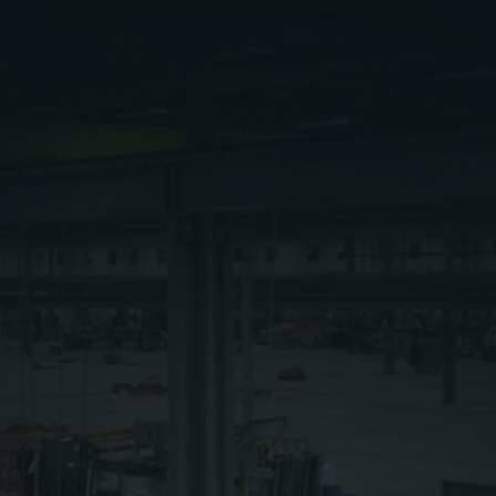
Wij bieden facilitaire diensten voor
productiefaciliteiten en ondersteunen daarmee
de continuïteit van de productie, de veiligheid,
de naleving van regelgeving en de
betrouwbaarheid van kritieke infrastructuur.
Londen:
+44 20 4538 0835
E-mail:
info@ppvs-fm.com