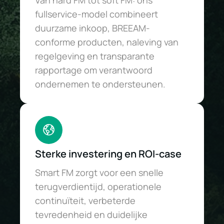
Van hard FM tot soft FM: ons
fullservice-model combineert
duurzame inkoop, BREEAM-
conforme producten, naleving van
regelgeving en transparante
rapportage om verantwoord
ondernemen te ondersteunen.
Sterke investering en ROI-case
Smart FM zorgt voor een snelle
terugverdientijd, operationele
continuïteit, verbeterde
tevredenheid en duidelijke