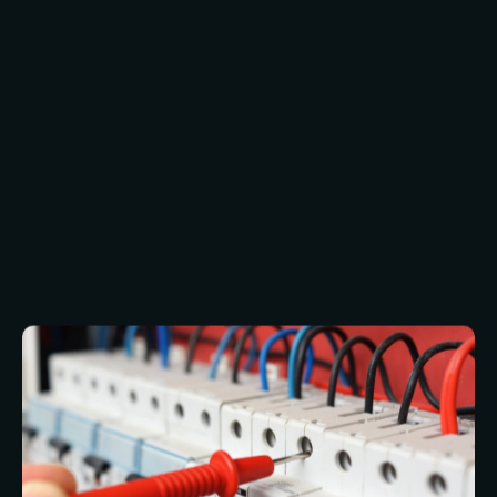
Verenigd Koninkrijk en Europa beheren, bieden
wij één aanspreekpunt voor de volledige
levenscyclus van ontwerp, aanleg en
onderhoud, in plaats van afzonderlijke
leveranciers voor elke fase of locatie. Van een
enkele installatie tot gepland onderhoud voor
een landelijke portefeuille: wij coördineren de
werkzaamheden centraal met consistente SLA’s
en rapportages. Dat landelijke bereik in
combinatie met lokale technici zorgt voor een
snellere respons, een samenhangende naleving
van voorschriften en één team dat
verantwoordelijk is voor de systemen die uw
gebouwen draaiende houden.