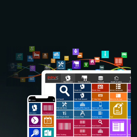
ontwerp, installatie en doorlopend
onderhoud – zodat u bij ons terecht kunt
voor een nieuw project, een
onderhoudscontract of beide, met één
aanspreekpunt.