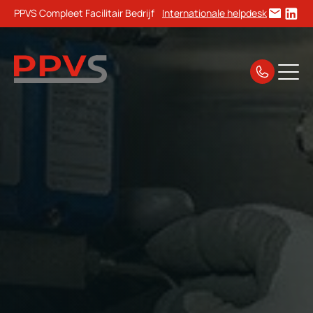
PPVS Compleet Facilitair Bedrijf
Internationale helpdesk
Home
Diensten voor facilitair beheer
Hard