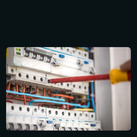
LOLER, en werken wij bij projecten volgens CDM
2015. Dit alles verloopt volgens een wettelijk
voorgeschreven onderhoudskalender, waarbij
voor elke inspectie certificaten worden
afgegeven en bewaard – zodat naleving
gepland, gedocumenteerd en klaar is voor
audits.