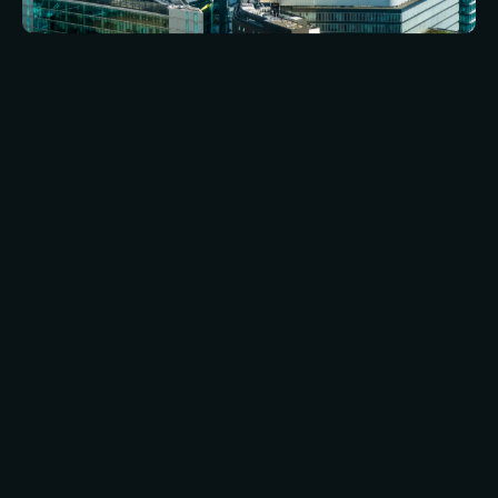
Het consistent uitvoeren van M&E-
werkzaamheden binnen een
vastgoedportefeuille is waar technische
expertise en coördinatie het belangrijkst zijn.
PPVS biedt landelijke eigen uitvoering in
combinatie met geaccrediteerde partners,
consistente SLA’s, één helpdesk en
gestandaardiseerde rapportage, zodat elke
locatie volgens dezelfde norm wordt