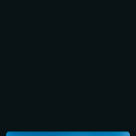
goed wordt uitgevoerd. Dat is waar PPVS om de
hoek komt kijken. Wij hebben de ervaring die
nodig is om een uitstekende service te leveren
waar je op kunt rekenen.
We beseffen dat elk bouwproject uniek is en
passen onze diensten aan de specifieke
behoeften en eisen van elke klant aan. We zijn
altijd op de hoogte van de huidige regelgeving
en we hebben expertise in het voltooien van
allerlei soorten bouwprojecten in verschillende
sectoren.