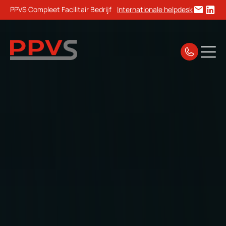
PPVS Compleet Facilitair Bedrijf
Internationale helpdesk
Home
Bouw Locaties