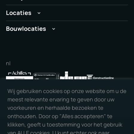
Locaties
Londen
Bouwlocaties
Manchester
Cambridge
Peterborough
Peterborough
Leeds
Stamford
Liverpool
nl
Cambridge
Nottingham
Newcastle
Bristol
Wij gebruiken cookies op onze website om u de
Birmingham
meest relevante ervaring te geven door uw
Milton Keynes
voorkeuren en herhaalde bezoeken te
Maak contact met ons:
Oxford
onthouden. Door op "Alles accepteren" te
Lezen
klikken, geeft u toestemming voor het gebruik
Slough
van ALLE cookies. U kunt echter ook naar