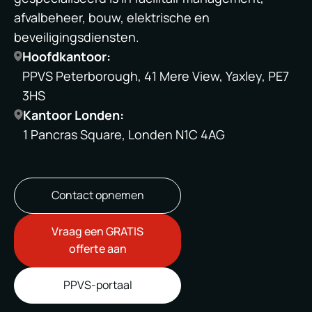
afvalbeheer, bouw, elektrische en
beveiligingsdiensten.
Hoofdkantoor:
PPVS Peterborough, 41 Mere View, Yaxley, PE7
3HS
Kantoor Londen:
1 Pancras Square, Londen N1C 4AG
Contact opnemen
Vraag een GRATIS
offerte aan
PPVS-portaal