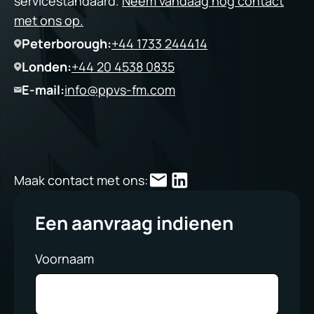
servicestandaard.
Neem vandaag nog contact
met ons op.
Peterborough:
+44 1733 244414
Londen:
+44 20 4538 0835
E-mail:
info@ppvs-fm.com
Maak contact met ons:
Een aanvraag indienen
Voornaam