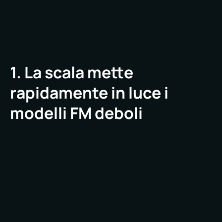
1. La scala mette
rapidamente in luce i
modelli FM deboli
Le piccole proprietà possono sopravvivere con
processi reattivi, rapporti informali con i fornitori
e supervisione manuale. Le grandi proprietà non
possono.
Su larga scala, i punti deboli si moltiplicano. Le