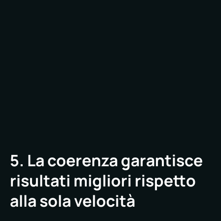
patrimoni immobiliari. Quando le attività di
manutenzione, le ispezioni, i costi e le
prestazioni degli asset sono visibili in un unico
posto, il processo decisionale migliora. È
possibile identificare le tendenze. È possibile
stabilire le priorità degli investimenti. È possibile
gestire i rischi in modo proattivo.
5. La coerenza garantisce
risultati migliori rispetto
alla sola velocità