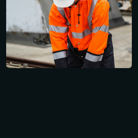
La standardizzazione è essenziale su larga scala,
ma la rigidità non lo è.
Le proprietà di successo operano con:
Un quadro di governance coerente
Processi standard di rendicontazione e
conformità
Parametri di riferimento chiari per le
prestazioni