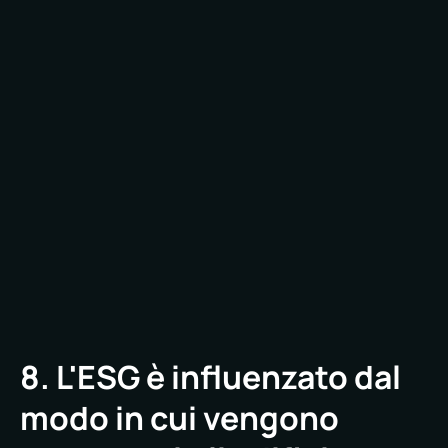
In tale contesto, la consegna si adatta alle realtà
del sito. Un magazzino logistico non funziona
come un'unità di vendita al dettaglio. Un centro
ricreativo non funziona come un ufficio.
La flessibilità all'interno della struttura consente
alle proprietà immobiliari di crescere senza
perdere efficacia a livello locale.
8. L'ESG è influenzato dal
modo in cui vengono