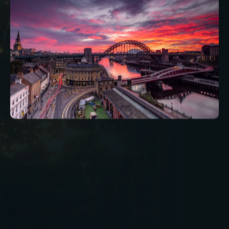
La gestione delle strutture su larga scala non
significa svolgere più lavoro più velocemente.
Significa svolgere il lavoro giusto al momento
giusto, con il giusto livello di supervisione.
La gestione di oltre 3.000 siti ha dimostrato che
le proprietà di maggior successo sono quelle
che danno priorità alla struttura, alla visibilità, alla
pianificazione preventiva e alla responsabilità. Si
allontanano dal pensiero reattivo e si orientano
verso prestazioni a lungo termine.
Con l'aumentare della complessità dei patrimoni
immobiliari e delle aspettative, la gestione delle
strutture deve evolversi. Chi considera il FM
come un fattore strategico piuttosto che una