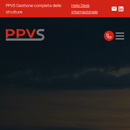
PPVS Gestione completa delle
Help Desk
strutture
internazionale
Home
Guide