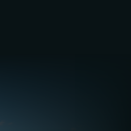
ispezioni mancate diventano rischi sistemici di
conformità. Ritardi minori si trasformano in
interruzioni operative. Una lavorazione non
uniforme mina la fiducia nell'intero portafoglio.
I sintomi comuni includono:
Aumento delle spese di manutenzione senza
miglioramento delle prestazioni
Ripetuti guasti su asset simili in luoghi diversi
Difficoltà nel dimostrare la conformità durante
gli audit o le gare d'appalto
I team operativi dedicano troppo tempo alla
ricerca di aggiornamenti
I dirigenti senior non hanno una visione chiara
dei rischi relativi al patrimonio immobiliare