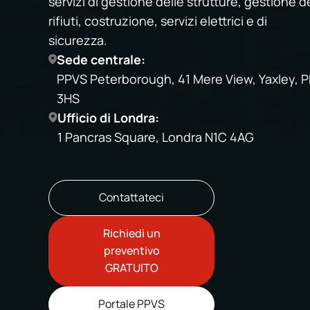
servizi di gestione delle strutture, gestione d
rifiuti, costruzione, servizi elettrici e di
sicurezza.
Sede centrale:
PPVS Peterborough, 41 Mere View, Yaxley, P
3HS
Ufficio di Londra:
1 Pancras Square, Londra N1C 4AG
Contattateci
Richiedi un
preventivo
GRATUITO
Portale PPVS