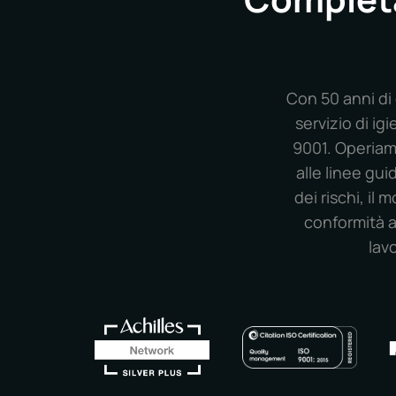
Con 50 anni di 
servizio di i
9001. Operiam
alle linee gui
dei rischi, il 
conformità ag
lav