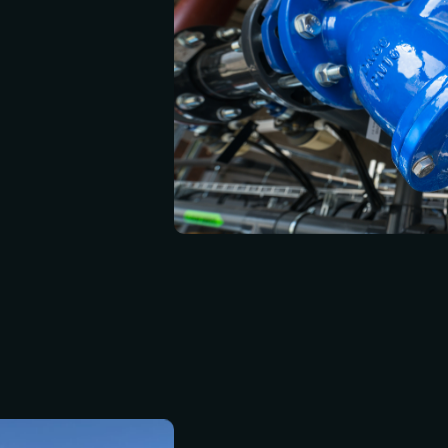
te durante il
he altri materiali
toprodotto della
cciaio, e possono
lfuri e altri metalli.
ali impurità
nti rimarrebbero
rocesso di filtraggio e
uali particelle in
 ad alta pressione e
zare l'efficienza e