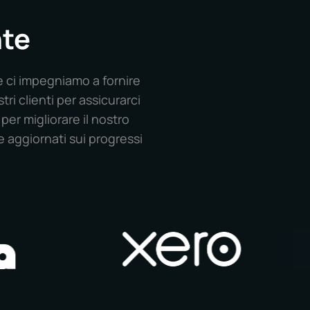
nte
e ci impegniamo a fornire
ri clienti per assicurarci
per migliorare il nostro
 aggiornati sui progressi