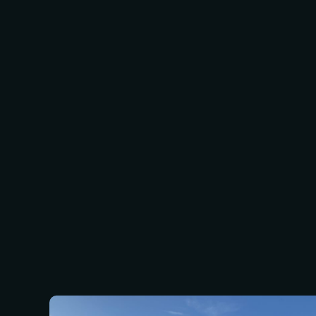
d'altoforno sono utilizzate come mezzo filtran
processo di percolazione, ma sono comuni anc
come ghiaia e antracite. Le scorie sono il sot
fusione dei metalli, solitamente del ferro in a
contenere ossidi metallici, biossido di silicio, so
Il filtraggio è importante per rimuovere eventu
microscopiche rimaste nell'acqua che altrime
incontrollate. Si tratta della parte finale del p
quindi dell'ultima possibilità di catturare event
sospensione.
I filtri vengono puliti regolarmente con acqua
con tecniche di doppia vagliatura per massimiz
l'igiene.