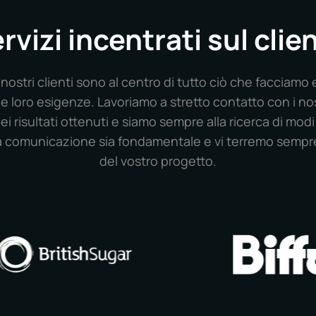
rvizi incentrati sul clie
nostri clienti sono al centro di tutto ciò che facciamo 
le loro esigenze. Lavoriamo a stretto contatto con i nost
ei risultati ottenuti e siamo sempre alla ricerca di modi 
a comunicazione sia fondamentale e vi terremo sempre
del vostro progetto.