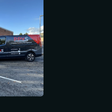
Come ultima precauzione, la co
evitata disinfettando l'acqua una vo
cloro viene quasi sempre utilizza
eradicatore di batteri e microrga
Sebbene l'aggiunta di cloro all'
sconcertante, il cloro è perfett
quando è al di sotto di certi live
all'acqua potabile, i livelli sono
completamente insapore e non ri