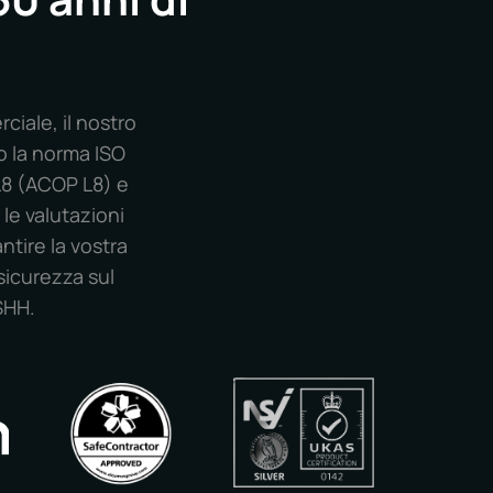
ciale, il nostro
o la norma ISO
L8 (ACOP L8) e
 le valutazioni
antire la vostra
 sicurezza sul
SHH.