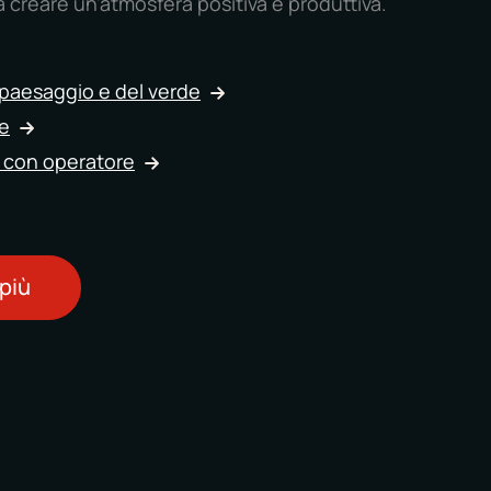
 creare un'atmosfera positiva e produttiva.
paesaggio e del verde
le
a con operatore
 più