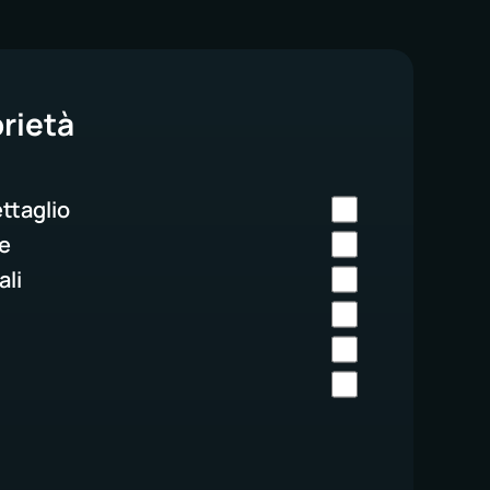
prietà
ettaglio
e
ali