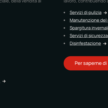
iale, della vendita al
lavoro, contribuendo a
Servizi di pulizia
Manutenzione del 
Spargitura inverna
Servizi di sicurezz
Disinfestazione
Per saperne di
i