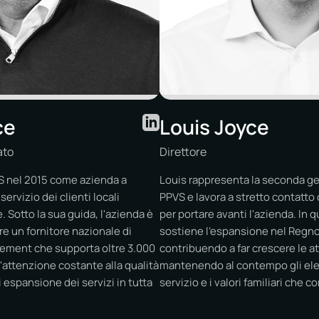
ce
Louis Joyce
ato
Direttore
S nel 2015 come azienda a
Louis rappresenta la seconda ge
ervizio dei clienti locali
PPVS e lavora a stretto contatto
e. Sotto la sua guida, l'azienda è
per portare avanti l'azienda. In qu
re un fornitore nazionale di
sostiene l'espansione nel Regno
agement che supporta oltre 3.000
contribuendo a far crescere le at
'attenzione costante alla qualità
mantenendo al contempo gli elev
i espansione dei servizi in tutta
servizio e i valori familiari che