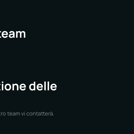
 team
tione delle
tro team vi contatterà.