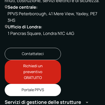
rifiuti, costruzione, servizi elettrici e di sicurezza.
Sede centrale:
PPVS Peterborough, 41 Mere View, Yaxley, PE7
3HS
Ufficio di Londra:
1 Pancras Square, Londra N1C 4AG
Contattateci
Richiedi un
preventivo
GRATUITO
Portale PPVS
Servizi di gestione delle strutture