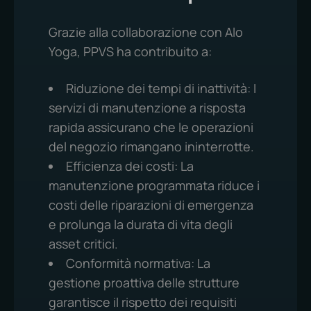
rinnovo
Supporto ai progetti in corso nei negozi e
Grazie alla collaborazione con Alo
nella sede centrale
Yoga, PPVS ha contribuito a:
Riduzione dei tempi di inattività: I
servizi di manutenzione a risposta
rapida assicurano che le operazioni
del negozio rimangano ininterrotte.
Efficienza dei costi: La
manutenzione programmata riduce i
costi delle riparazioni di emergenza
e prolunga la durata di vita degli
asset critici.
Conformità normativa: La
gestione proattiva delle strutture
garantisce il rispetto dei requisiti