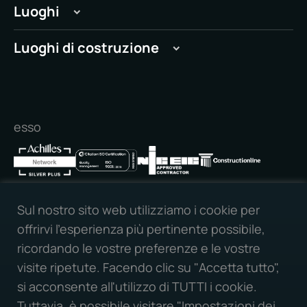
Guida agli immobili commerciali
Luoghi
Londra
Luoghi di costruzione
Manchester
Cambridge
Peterborough
Peterborough
Leeds
Stamford
Liverpool
esso
Cambridge
Nottingham
Newcastle
Bristol
Birmingham
Sul nostro sito web utilizziamo i cookie per
Milton Keynes
offrirvi l'esperienza più pertinente possibile,
Collegatevi con noi:
Oxford
ricordando le vostre preferenze e le vostre
Lettura
visite ripetute. Facendo clic su "Accetta tutto",
Slough
si acconsente all'utilizzo di TUTTI i cookie.
Southampton
Tuttavia, è possibile visitare "Impostazioni dei