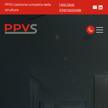
PPVS Gestione completa delle
Help Desk
strutture
internazionale
Casa