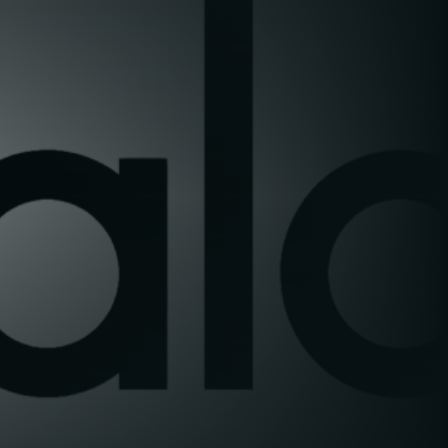
al dettaglio di concentrarsi sul coinvolgimento
dei clienti piuttosto che sulle interruzioni
operative.
Conformità alle normative: È fondamentale
rispettare le norme di sicurezza antincendio,
sanitarie ed edilizie nelle diverse regioni. Una
gestione proattiva delle strutture garantisce la
conformità e riduce i rischi.
Coerenza del marchio: Il mantenimento di
uno standard elevato in tutte le sedi rafforza
l'identità del marchio e la fiducia dei clienti.
Risparmio sui costi: La manutenzione
programmata e la gestione proattiva riducono la